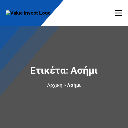
Skip
to
content
Value Invest
Μια διαφορετική συμβουλευτική εταιρία
Ετικέτα:
Ασήμι
Αρχική
>
Ασήμι