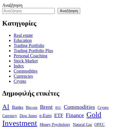
Αναζήτηση
Αναζήτηση
Κατηγορίες
Real estate
Education
Trading Portfolio
Trading Portfolio Plus
Personal Coaching
Stock Market
Index
Commodities
Currencies
Crypto
Δημοφιλής ετικέτες
AI
Brent
Commodities
Banks
Bitcoin
Crypto
BTC
Gold
Finance
ETF
e-Euro
Currency
Dow Jones
Investment
Money Psychology
Natural Gas
OPEC