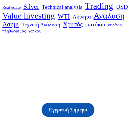
Trading
Silver
USD
Technical analysis
Real estate
Ανάλυση
Value investing
WTI
Ακίνητα
Ασήμι
Χρυσός
επιτόκια
Τεχνική Ανάλυση
ουράνιο
πληθωρισμός
χαλκός
Δείτε τις υπηρεσίες
μας
Εγγραφή Σήμερα