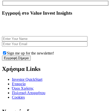
Εγγραφή στο Value Invest Insights
Εγγραφτείτε Δωρεάν στο Newsletter για να λαμβάνετε αποκλειστικές αναλύσεις και να
ενημερώνεστε για τα τελευταία χρηματοοικονομικά νέα. Με κάθε εγγραφή κερδίζετε
πρόσβαση στο eBook
Η Ψυχολογία στις επενδυτικές αποφάσεις
Sign me up for the newsletter!
Χρήσιμα Links
Investor QuickStart
Εταιρεία
Όροι Χρήσης
Πολιτική Απορρήτου
Cookies