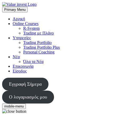
Skip
to
Primary Menu
Value Invest
Μια διαφορετική συμβουλευτική εταιρία
content
Αρχική
Online Courses
R-System
Trading με Πλάνο
Υπηρεσίες
Trading Portfolio
Trading Portfolio Plus
Personal Coaching
Νέα
Όλα τα Νέα
Επικοινωνία
Είσοδος
Εγγραφή Σήμερα
Ο λογαριασμός μου
mobile-menu