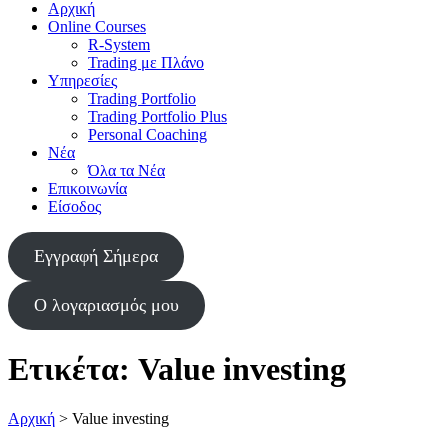
Αρχική
Online Courses
R-System
Trading με Πλάνο
Υπηρεσίες
Trading Portfolio
Trading Portfolio Plus
Personal Coaching
Νέα
Όλα τα Νέα
Επικοινωνία
Είσοδος
Εγγραφή Σήμερα
Ο λογαριασμός μου
Ετικέτα:
Value investing
Αρχική
>
Value investing