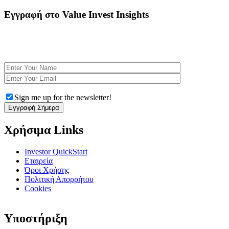
Εγγραφή στο Value Invest Insights
Εγγραφτείτε Δωρεάν στο Newsletter για να λαμβάνετε αποκλειστικές αναλύσεις και να
ενημερώνεστε για τα τελευταία χρηματοοικονομικά νέα. Με κάθε εγγραφή κερδίζετε
πρόσβαση στο eBook
Η Ψυχολογία στις επενδυτικές αποφάσεις
Sign me up for the newsletter!
Χρήσιμα Links
Investor QuickStart
Εταιρεία
Όροι Χρήσης
Πολιτική Απορρήτου
Cookies
Υποστήριξη