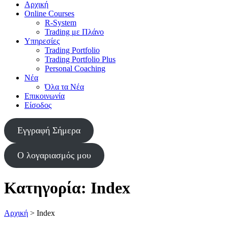
Αρχική
Online Courses
R-System
Trading με Πλάνο
Υπηρεσίες
Trading Portfolio
Trading Portfolio Plus
Personal Coaching
Νέα
Όλα τα Νέα
Επικοινωνία
Είσοδος
Εγγραφή Σήμερα
Ο λογαριασμός μου
Κατηγορία:
Index
Αρχική
>
Index