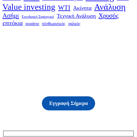
Ανάλυση
Value investing
WTI
Ακίνητα
Ασήμι
Χρυσός
Τεχνική Ανάλυση
Επενδυτική Στρατηγική
επιτόκια
ουράνιο
πληθωρισμός
χαλκός
Δείτε τις υπηρεσίες
μας
Εγγραφή Σήμερα