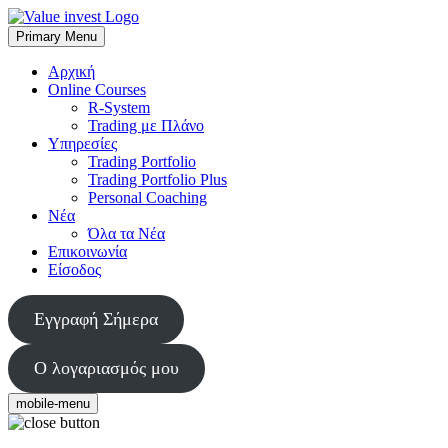
Skip
to
Primary Menu
Value Invest
Μια διαφορετική συμβουλευτική εταιρία
content
Αρχική
Online Courses
R-System
Trading με Πλάνο
Υπηρεσίες
Trading Portfolio
Trading Portfolio Plus
Personal Coaching
Νέα
Όλα τα Νέα
Επικοινωνία
Είσοδος
Εγγραφή Σήμερα
Ο λογαριασμός μου
mobile-menu