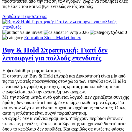
προστατευτεί από την πτώση των αγορών, χωρίς να πουλήσει όλες
τις θέσεις του και να βγει εντελώς εκτός αγοράς;
Διαβάστε Περισσότερα
value-invest
14 Απρ 2026
Σχόλια 0
Education
Stock Market
Index
Buy & Hold Στρατηγική: Γιατί δεν
λειτουργεί για πολλούς επενδυτές
Η ψευδαίσθηση της απλότητας.
Η στρατηγική Buy & Hold (Αγορά και Διακράτηση) είναι μία από
τις πιο γνωστές προσεγγίσεις στον χώρο των επενδύσεων. Η ιδέα
είναι απλή: αγοράζεις μετοχές, τις κρατάς μακροπρόθεσμα και
επωφελείσαι από την ανάπτυξη των αγορών.
Με την πρώτη ματιά, αυτό φαίνεται λογικό. Δεν χρειάζεται συνεχής
δράση, δεν απαιτείται timing, δεν υπάρχει καθημερινό άγχος. Για
αυτόν τον λόγο προτείνεται συχνά σε αρχάριους επενδυτές. Όμως
αυτή η απλότητα είναι συχνά παραπλανητική.
Οι αγορές δεν κινούνται γραμμικά. Υπάρχουν περίοδοι έντονων
πτώσεων, μεγάλες φάσεις συσσώρευσης και χρονικά διαστήματα
όπου το κεφάλαιο δεν αποδίδει. Και ακριβώς σε αυτές τις φάσεις