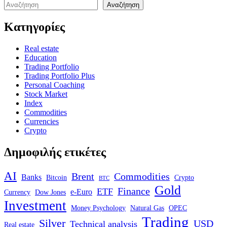
Αναζήτηση
Κατηγορίες
Real estate
Education
Trading Portfolio
Trading Portfolio Plus
Personal Coaching
Stock Market
Index
Commodities
Currencies
Crypto
Δημοφιλής ετικέτες
AI
Brent
Commodities
Banks
Bitcoin
Crypto
BTC
Gold
Finance
ETF
e-Euro
Currency
Dow Jones
Investment
Money Psychology
Natural Gas
OPEC
Trading
Silver
USD
Technical analysis
Real estate