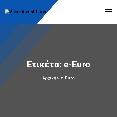
Skip
to
content
Value Invest
Μια διαφορετική συμβουλευτική εταιρία
Ετικέτα:
e-Euro
Αρχική
>
e-Euro