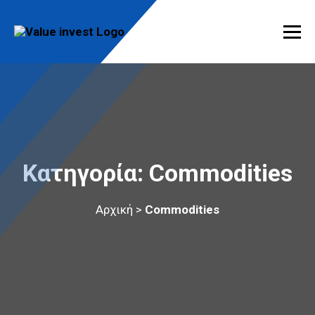
Skip
to
content
Value Invest
Μια διαφορετική συμβουλευτική εταιρία
Κατηγορία:
Commodities
Αρχική
>
Commodities