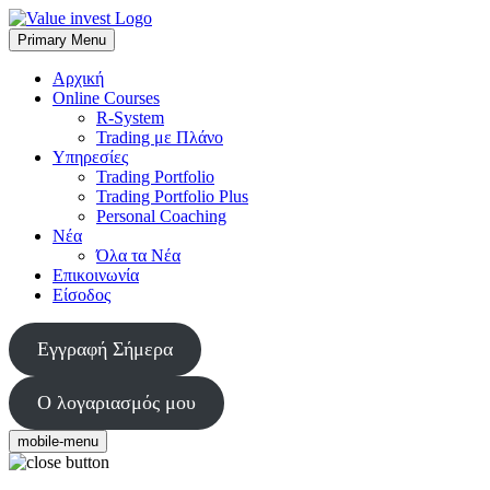
Skip
to
Primary Menu
Value Invest
Μια διαφορετική συμβουλευτική εταιρία
content
Αρχική
Online Courses
R-System
Trading με Πλάνο
Υπηρεσίες
Trading Portfolio
Trading Portfolio Plus
Personal Coaching
Νέα
Όλα τα Νέα
Επικοινωνία
Είσοδος
Εγγραφή Σήμερα
Ο λογαριασμός μου
mobile-menu