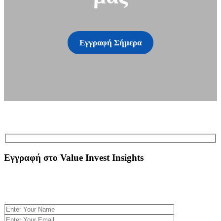
Εγγραφή Σήμερα
Εγγραφή στο Value Invest Insights
Εγγραφτείτε Δωρεάν στο Newsletter για να λαμβάνετε αποκλειστικές αναλύσεις και να
ενημερώνεστε για τα τελευταία χρηματοοικονομικά νέα. Με κάθε εγγραφή κερδίζετε
πρόσβαση στο eBook
Η Ψυχολογία στις επενδυτικές αποφάσεις