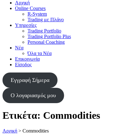
Αρχική
Online Courses
R-System
Trading με Πλάνο
Υπηρεσίες
Trading Portfolio
Trading Portfolio Plus
Personal Coaching
Νέα
Όλα τα Νέα
Επικοινωνία
Είσοδος
Εγγραφή Σήμερα
Ο λογαριασμός μου
Ετικέτα:
Commodities
Αρχική
>
Commodities