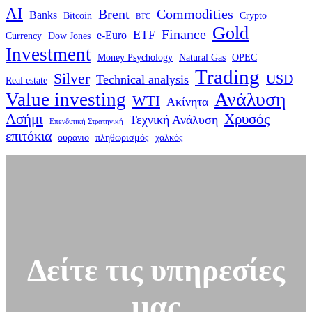
AI
Brent
Commodities
Banks
Bitcoin
Crypto
BTC
Gold
Finance
ETF
e-Euro
Currency
Dow Jones
Investment
Money Psychology
Natural Gas
OPEC
Trading
Silver
USD
Technical analysis
Real estate
Ανάλυση
Value investing
WTI
Ακίνητα
Ασήμι
Χρυσός
Τεχνική Ανάλυση
Επενδυτική Στρατηγική
επιτόκια
ουράνιο
πληθωρισμός
χαλκός
Δείτε τις υπηρεσίες
μας