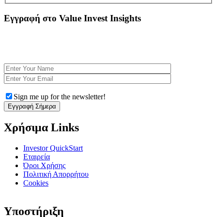
Εγγραφή στο Value Invest Insights
Εγγραφτείτε Δωρεάν στο Newsletter για να λαμβάνετε αποκλειστικές αναλύσεις και να
ενημερώνεστε για τα τελευταία χρηματοοικονομικά νέα. Με κάθε εγγραφή κερδίζετε
πρόσβαση στο eBook
Η Ψυχολογία στις επενδυτικές αποφάσεις
Sign me up for the newsletter!
Χρήσιμα Links
Investor QuickStart
Εταιρεία
Όροι Χρήσης
Πολιτική Απορρήτου
Cookies
Υποστήριξη