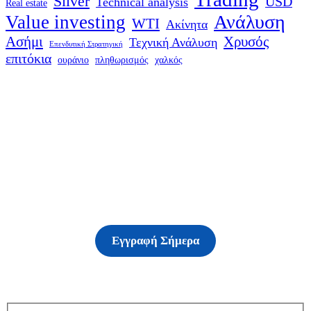
Silver
USD
Technical analysis
Real estate
Ανάλυση
Value investing
WTI
Ακίνητα
Ασήμι
Χρυσός
Τεχνική Ανάλυση
Επενδυτική Στρατηγική
επιτόκια
ουράνιο
πληθωρισμός
χαλκός
Δείτε τις υπηρεσίες
μας
Εγγραφή Σήμερα