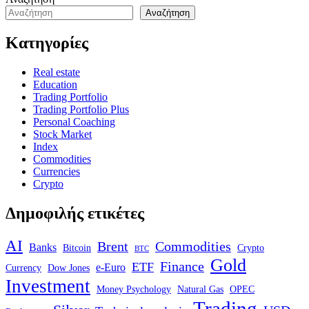
Αναζήτηση
Κατηγορίες
Real estate
Education
Trading Portfolio
Trading Portfolio Plus
Personal Coaching
Stock Market
Index
Commodities
Currencies
Crypto
Δημοφιλής ετικέτες
AI
Brent
Commodities
Banks
Bitcoin
Crypto
BTC
Gold
Finance
ETF
e-Euro
Currency
Dow Jones
Investment
Money Psychology
Natural Gas
OPEC
Trading