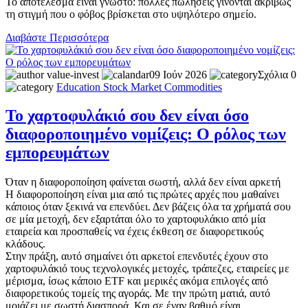
Το αποτέλεσμα είναι γνωστό: πολλές πωλήσεις γίνονται ακριβώς
τη στιγμή που ο φόβος βρίσκεται στο υψηλότερο σημείο.
Διαβάστε Περισσότερα
value-invest
09 Ιούν 2026
Σχόλια 0
Education
Stock Market
Commodities
Το χαρτοφυλάκιό σου δεν είναι όσο
διαφοροποιημένο νομίζεις: Ο ρόλος των
εμπορευμάτων
Όταν η διαφοροποίηση φαίνεται σωστή, αλλά δεν είναι αρκετή
Η διαφοροποίηση είναι μια από τις πρώτες αρχές που μαθαίνει
κάποιος όταν ξεκινά να επενδύει. Δεν βάζεις όλα τα χρήματά σου
σε μία μετοχή, δεν εξαρτάται όλο το χαρτοφυλάκιο από μία
εταιρεία και προσπαθείς να έχεις έκθεση σε διαφορετικούς
κλάδους.
Στην πράξη, αυτό σημαίνει ότι αρκετοί επενδυτές έχουν στο
χαρτοφυλάκιό τους τεχνολογικές μετοχές, τράπεζες, εταιρείες με
μέρισμα, ίσως κάποιο ETF και μερικές ακόμα επιλογές από
διαφορετικούς τομείς της αγοράς. Με την πρώτη ματιά, αυτό
μοιάζει με σωστή διασπορά. Και σε έναν βαθμό είναι.