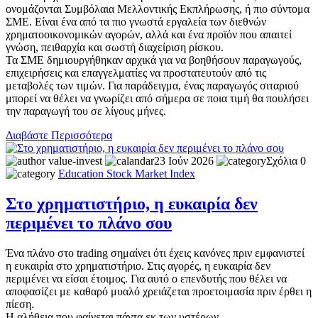
ονομάζονται Συμβόλαια Μελλοντικής Εκπλήρωσης, ή πιο σύντομα
ΣΜΕ. Είναι ένα από τα πιο γνωστά εργαλεία των διεθνών
χρηματοοικονομικών αγορών, αλλά και ένα προϊόν που απαιτεί
γνώση, πειθαρχία και σωστή διαχείριση ρίσκου.
Τα ΣΜΕ δημιουργήθηκαν αρχικά για να βοηθήσουν παραγωγούς,
επιχειρήσεις και επαγγελματίες να προστατευτούν από τις
μεταβολές των τιμών. Για παράδειγμα, ένας παραγωγός σιταριού
μπορεί να θέλει να γνωρίζει από σήμερα σε ποια τιμή θα πουλήσει
την παραγωγή του σε λίγους μήνες.
Διαβάστε Περισσότερα
value-invest
23 Ιούν 2026
Σχόλια 0
Education
Stock Market
Index
Στο χρηματιστήριο, η ευκαιρία δεν
περιμένει το πλάνο σου
Ένα πλάνο στο trading σημαίνει ότι έχεις κανόνες πριν εμφανιστεί
η ευκαιρία στο χρηματιστήριο. Στις αγορές, η ευκαιρία δεν
περιμένει να είσαι έτοιμος. Για αυτό ο επενδυτής που θέλει να
αποφασίζει με καθαρό μυαλό χρειάζεται προετοιμασία πριν έρθει η
πίεση.
Η αλήθεια που φαίνεται πάντα εκ των υστέρων.