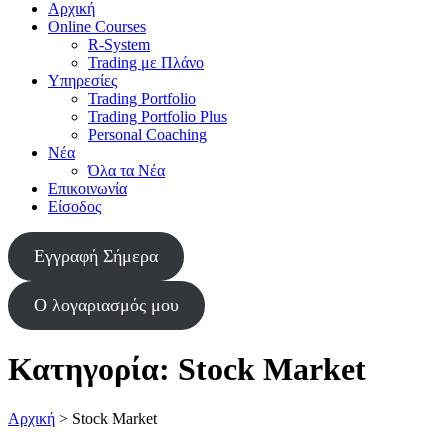
Αρχική
Online Courses
R-System
Trading με Πλάνο
Υπηρεσίες
Trading Portfolio
Trading Portfolio Plus
Personal Coaching
Νέα
Όλα τα Νέα
Επικοινωνία
Είσοδος
Εγγραφή Σήμερα
Ο λογαριασμός μου
Κατηγορία:
Stock Market
Αρχική
>
Stock Market