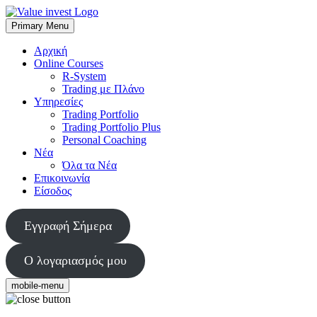
Skip
to
Primary Menu
Value Invest
Μια διαφορετική συμβουλευτική εταιρία
content
Αρχική
Online Courses
R-System
Trading με Πλάνο
Υπηρεσίες
Trading Portfolio
Trading Portfolio Plus
Personal Coaching
Νέα
Όλα τα Νέα
Επικοινωνία
Είσοδος
Εγγραφή Σήμερα
Ο λογαριασμός μου
mobile-menu