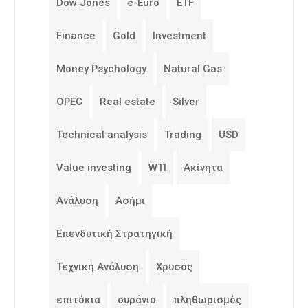
Dow Jones
e-Euro
ETF
Finance
Gold
Investment
Money Psychology
Natural Gas
OPEC
Real estate
Silver
Technical analysis
Trading
USD
Value investing
WTI
Ακίνητα
Ανάλυση
Ασήμι
Επενδυτική Στρατηγική
Τεχνική Ανάλυση
Χρυσός
επιτόκια
ουράνιο
πληθωρισμός