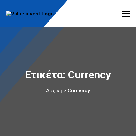
Skip
to
content
Value Invest
Μια διαφορετική συμβουλευτική εταιρία
Ετικέτα:
Currency
Αρχική
>
Currency