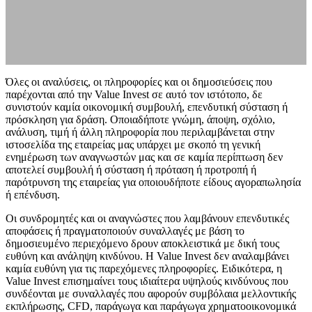
Όλες οι αναλύσεις, οι πληροφορίες και οι δημοσιεύσεις που
παρέχονται από την Value Invest σε αυτό τον ιστότοπο, δε
συνιστούν καμία οικονομική συμβουλή, επενδυτική σύσταση ή
πρόσκληση για δράση. Οποιαδήποτε γνώμη, άποψη, σχόλιο,
ανάλυση, τιμή ή άλλη πληροφορία που περιλαμβάνεται στην
ιστοσελίδα της εταιρείας μας υπάρχει με σκοπό τη γενική
ενημέρωση των αναγνωστών μας και σε καμία περίπτωση δεν
αποτελεί συμβουλή ή σύσταση ή πρόταση ή προτροπή ή
παρότρυνση της εταιρείας για οποιουδήποτε είδους αγοραπωλησία
ή επένδυση.
Οι συνδρομητές και οι αναγνώστες που λαμβάνουν επενδυτικές
αποφάσεις ή πραγματοποιούν συναλλαγές με βάση το
δημοσιευμένο περιεχόμενο δρουν αποκλειστικά με δική τους
ευθύνη και ανάληψη κινδύνου. Η Value Invest δεν αναλαμβάνει
καμία ευθύνη για τις παρεχόμενες πληροφορίες. Ειδικότερα, η
Value Invest επισημαίνει τους ιδιαίτερα υψηλούς κινδύνους που
συνδέονται με συναλλαγές που αφορούν συμβόλαια μελλοντικής
εκπλήρωσης, CFD, παράγωγα και παράγωγα χρηματοοικονομικά