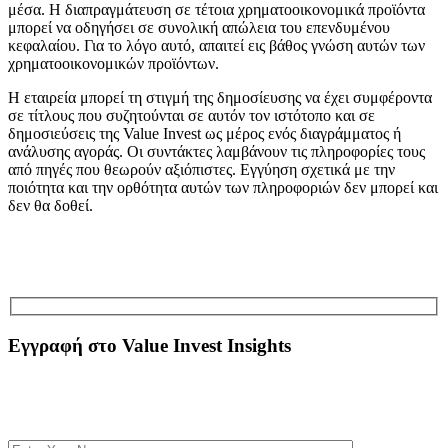
μέσα. Η διαπραγμάτευση σε τέτοια χρηματοοικονομικά προϊόντα
μπορεί να οδηγήσει σε συνολική απώλεια του επενδυμένου
κεφαλαίου. Για το λόγο αυτό, απαιτεί εις βάθος γνώση αυτών των
χρηματοοικονομικών προϊόντων.
Η εταιρεία μπορεί τη στιγμή της δημοσίευσης να έχει συμφέροντα
σε τίτλους που συζητούνται σε αυτόν τον ιστότοπο και σε
δημοσιεύσεις της Value Invest ως μέρος ενός διαγράμματος ή
ανάλυσης αγοράς. Οι συντάκτες λαμβάνουν τις πληροφορίες τους
από πηγές που θεωρούν αξιόπιστες. Εγγύηση σχετικά με την
ποιότητα και την ορθότητα αυτών των πληροφοριών δεν μπορεί και
δεν θα δοθεί.
Εγγραφή στο Value Invest Insights
Εγγραφτείτε Δωρεάν στο Newsletter για να λαμβάνετε αποκλειστικές αναλύσεις και να
ενημερώνεστε για τα τελευταία χρηματοοικονομικά νέα. Με κάθε εγγραφή κερδίζετε
πρόσβαση στο eBook
Η Ψυχολογία στις επενδυτικές αποφάσεις