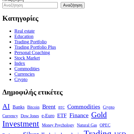
Αναζήτηση
Κατηγορίες
Real estate
Education
Trading Portfolio
Trading Portfolio Plus
Personal Coaching
Stock Market
Index
Commodities
Currencies
Crypto
Δημοφιλής ετικέτες
AI
Brent
Commodities
Banks
Bitcoin
Crypto
BTC
Gold
Finance
ETF
e-Euro
Currency
Dow Jones
Investment
Money Psychology
Natural Gas
OPEC
Trading