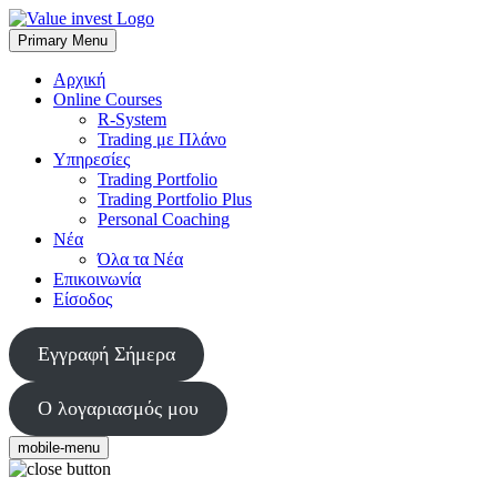
Skip
to
Primary Menu
Value Invest
Μια διαφορετική συμβουλευτική εταιρία
content
Αρχική
Online Courses
R-System
Trading με Πλάνο
Υπηρεσίες
Trading Portfolio
Trading Portfolio Plus
Personal Coaching
Νέα
Όλα τα Νέα
Επικοινωνία
Είσοδος
Εγγραφή Σήμερα
Ο λογαριασμός μου
mobile-menu