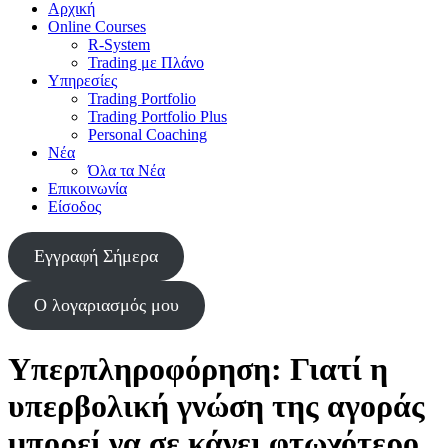
Αρχική
Online Courses
R-System
Trading με Πλάνο
Υπηρεσίες
Trading Portfolio
Trading Portfolio Plus
Personal Coaching
Νέα
Όλα τα Νέα
Επικοινωνία
Είσοδος
Εγγραφή Σήμερα
Ο λογαριασμός μου
Υπερπληροφόρηση: Γιατί η
υπερβολική γνώση της αγοράς
μπορεί να σε κάνει φτωχότερο