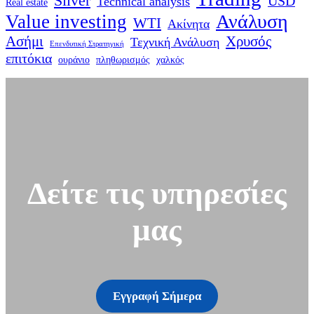
Silver
USD
Technical analysis
Real estate
Ανάλυση
Value investing
WTI
Ακίνητα
Ασήμι
Χρυσός
Τεχνική Ανάλυση
Επενδυτική Στρατηγική
επιτόκια
ουράνιο
πληθωρισμός
χαλκός
Δείτε τις υπηρεσίες
μας
Εγγραφή Σήμερα