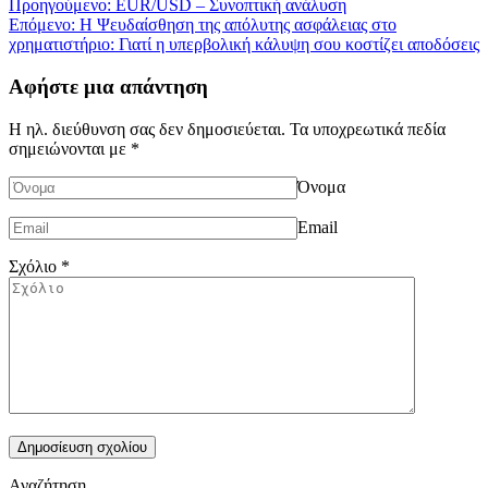
Πλοήγηση
Προηγούμενο:
EUR/USD – Συνοπτική ανάλυση
Επόμενο:
Η Ψευδαίσθηση της απόλυτης ασφάλειας στο
άρθρων
χρηματιστήριο: Γιατί η υπερβολική κάλυψη σου κοστίζει αποδόσεις
Αφήστε μια απάντηση
Η ηλ. διεύθυνση σας δεν δημοσιεύεται.
Τα υποχρεωτικά πεδία
σημειώνονται με
*
Όνομα
Email
Σχόλιο
*
Αναζήτηση