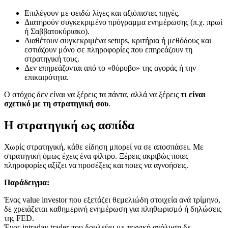
Επιλέγουν με φειδώ λίγες και αξιόπιστες πηγές.
Διατηρούν συγκεκριμένο πρόγραμμα ενημέρωσης (π.χ. πρωί
ή Σαββατοκύριακο).
Διαθέτουν συγκεκριμένα setups, κριτήρια ή μεθόδους και
εστιάζουν μόνο σε πληροφορίες που επηρεάζουν τη
στρατηγική τους.
Δεν επηρεάζονται από το «θόρυβο» της αγοράς ή την
επικαιρότητα.
Ο στόχος δεν είναι να ξέρεις τα πάντα, αλλά να ξέρεις
τι είναι
σχετικό με τη στρατηγική σου
.
Η στρατηγική ως ασπίδα
Χωρίς στρατηγική, κάθε είδηση μπορεί να σε αποσπάσει. Με
στρατηγική όμως έχεις ένα φίλτρο. Ξέρεις ακριβώς ποιες
πληροφορίες αξίζει να προσέξεις και ποιες να αγνοήσεις.
Παράδειγμα:
Ένας value investor που εξετάζει θεμελιώδη στοιχεία ανά τρίμηνο,
δε χρειάζεται καθημερινή ενημέρωση για πληθωρισμό ή δηλώσεις
της FED.
Ένας intraday trader που δουλεύει με τεχνική ανάλυση δε