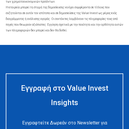
των χρηματοοικονομικών προϊόντων.
Η εταιρεία μπορεί τη στιγμή της δημοσίευσης να έχει συμφέροντα σε τίτλους που
συζητούνται σε αυτόν τον ιστότοπο και σε δημοσιεύσεις της Value Invest ως μέρος ενός
διαγράμματος ή ανάλυσης αγοράς. Οι συντάκτες λαμβάνουν τις πληροφορίες τους από
πηγές που θεωρούν αξιόπιστες. Εγγύηση σχετικά με την ποιότητα και την ορθότητα αυτών
των πληροφοριών δεν μπορεί και δεν θα δοθεί.
Εγγραφή στο Value Invest
Insights
Εγγραφτείτε Δωρεάν στο Newsletter για