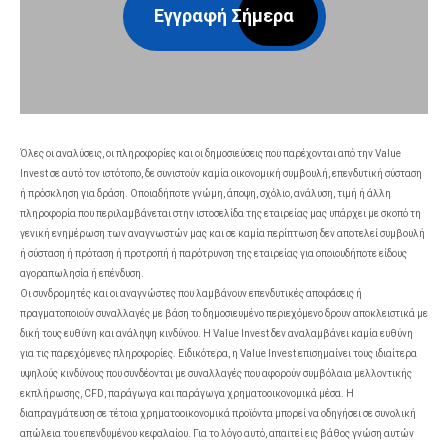
Εγγραφή Σήμερα
Όλες οι αναλύσεις, οι πληροφορίες και οι δημοσιεύσεις που παρέχονται από την Value
Invest σε αυτό τον ιστότοπο, δε συνιστούν καμία οικονομική συμβουλή, επενδυτική σύσταση
ή πρόσκληση για δράση. Οποιαδήποτε γνώμη, άποψη, σχόλιο, ανάλυση, τιμή ή άλλη
πληροφορία που περιλαμβάνεται στην ιστοσελίδα της εταιρείας μας υπάρχει με σκοπό τη
γενική ενημέρωση των αναγνωστών μας και σε καμία περίπτωση δεν αποτελεί συμβουλή
ή σύσταση ή πρόταση ή προτροπή ή παρότρυνση της εταιρείας για οποιουδήποτε είδους
αγοραπωλησία ή επένδυση.
Οι συνδρομητές και οι αναγνώστες που λαμβάνουν επενδυτικές αποφάσεις ή
πραγματοποιούν συναλλαγές με βάση το δημοσιευμένο περιεχόμενο δρουν αποκλειστικά με
δική τους ευθύνη και ανάληψη κινδύνου. Η Value Invest δεν αναλαμβάνει καμία ευθύνη
για τις παρεχόμενες πληροφορίες. Ειδικότερα, η Value Invest επισημαίνει τους ιδιαίτερα
υψηλούς κινδύνους που συνδέονται με συναλλαγές που αφορούν συμβόλαια μελλοντικής
εκπλήρωσης, CFD, παράγωγα και παράγωγα χρηματοοικονομικά μέσα. Η
διαπραγμάτευση σε τέτοια χρηματοοικονομικά προϊόντα μπορεί να οδηγήσει σε συνολική
απώλεια του επενδυμένου κεφαλαίου. Για το λόγο αυτό, απαιτεί εις βάθος γνώση αυτών