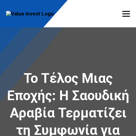
Skip
to
content
Value Invest
Μια διαφορετική συμβουλευτική εταιρία
Το Τέλος Μιας
Εποχής: Η Σαουδική
Αραβία Τερματίζει
τη Συμφωνία για