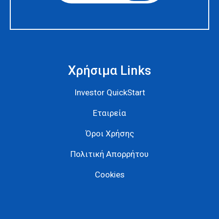
A
l
t
e
r
n
a
Χρήσιμα Links
t
i
v
Investor QuickStart
e
:
Εταιρεία
Όροι Χρήσης
Πολιτική Απορρήτου
Cookies