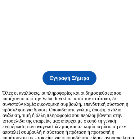
Δείτε τις υπηρεσίες
μας
Εγγραφή Σήμερα
Όλες οι αναλύσεις, οι πληροφορίες και οι δημοσιεύσεις που
παρέχονται από την Value Invest σε αυτό τον ιστότοπο, δε
συνιστούν καμία οικονομική συμβουλή, επενδυτική σύσταση ή
πρόσκληση για δράση. Οποιαδήποτε γνώμη, άποψη, σχόλιο,
ανάλυση, τιμή ή άλλη πληροφορία που περιλαμβάνεται στην
ιστοσελίδα της εταιρείας μας υπάρχει με σκοπό τη γενική
ενημέρωση των αναγνωστών μας και σε καμία περίπτωση δεν
αποτελεί συμβουλή ή σύσταση ή πρόταση ή προτροπή ή
παρότρυνση της εταιρείας για οποιουδήποτε είδους αγοραπωλησία