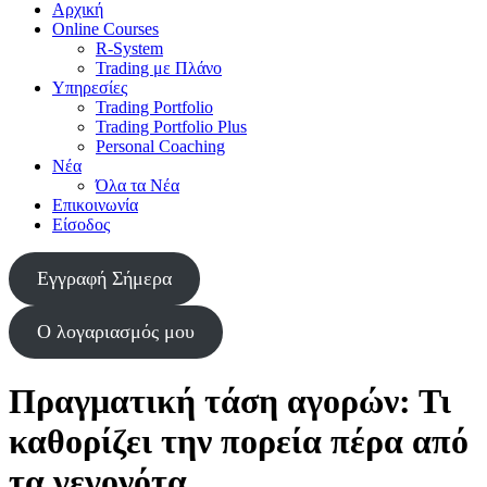
Αρχική
Online Courses
R-System
Trading με Πλάνο
Υπηρεσίες
Trading Portfolio
Trading Portfolio Plus
Personal Coaching
Νέα
Όλα τα Νέα
Επικοινωνία
Είσοδος
Εγγραφή Σήμερα
Ο λογαριασμός μου
Πραγματική τάση αγορών: Τι
καθορίζει την πορεία πέρα από
τα γεγονότα