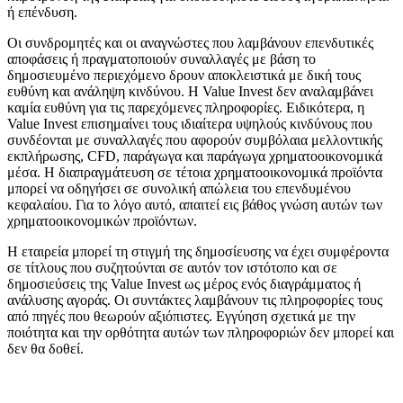
ή επένδυση.
Οι συνδρομητές και οι αναγνώστες που λαμβάνουν επενδυτικές
αποφάσεις ή πραγματοποιούν συναλλαγές με βάση το
δημοσιευμένο περιεχόμενο δρουν αποκλειστικά με δική τους
ευθύνη και ανάληψη κινδύνου. Η Value Invest δεν αναλαμβάνει
καμία ευθύνη για τις παρεχόμενες πληροφορίες. Ειδικότερα, η
Value Invest επισημαίνει τους ιδιαίτερα υψηλούς κινδύνους που
συνδέονται με συναλλαγές που αφορούν συμβόλαια μελλοντικής
εκπλήρωσης, CFD, παράγωγα και παράγωγα χρηματοοικονομικά
μέσα. Η διαπραγμάτευση σε τέτοια χρηματοοικονομικά προϊόντα
μπορεί να οδηγήσει σε συνολική απώλεια του επενδυμένου
κεφαλαίου. Για το λόγο αυτό, απαιτεί εις βάθος γνώση αυτών των
χρηματοοικονομικών προϊόντων.
Η εταιρεία μπορεί τη στιγμή της δημοσίευσης να έχει συμφέροντα
σε τίτλους που συζητούνται σε αυτόν τον ιστότοπο και σε
δημοσιεύσεις της Value Invest ως μέρος ενός διαγράμματος ή
ανάλυσης αγοράς. Οι συντάκτες λαμβάνουν τις πληροφορίες τους
από πηγές που θεωρούν αξιόπιστες. Εγγύηση σχετικά με την
ποιότητα και την ορθότητα αυτών των πληροφοριών δεν μπορεί και
δεν θα δοθεί.