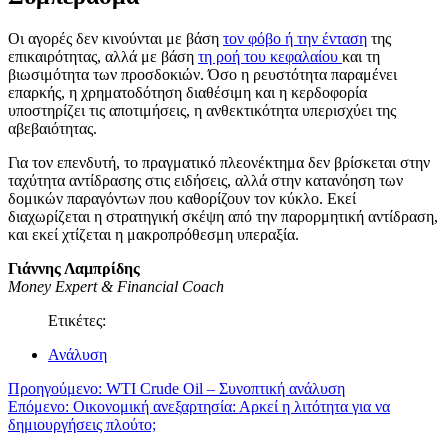
Οι αγορές δεν κινούνται με βάση
τον φόβο ή την ένταση
της
επικαιρότητας, αλλά με βάση
τη ροή του κεφαλαίου
και τη
βιωσιμότητα των προσδοκιών. Όσο η ρευστότητα παραμένει
επαρκής, η χρηματοδότηση διαθέσιμη και η κερδοφορία
υποστηρίζει τις αποτιμήσεις, η ανθεκτικότητα υπερισχύει της
αβεβαιότητας.
Για τον επενδυτή, το πραγματικό πλεονέκτημα δεν βρίσκεται στην
ταχύτητα αντίδρασης στις ειδήσεις, αλλά στην κατανόηση των
δομικών παραγόντων που καθορίζουν τον κύκλο. Εκεί
διαχωρίζεται η στρατηγική σκέψη από την παρορμητική αντίδραση,
και εκεί χτίζεται η μακροπρόθεσμη υπεραξία.
Γιάννης Λαμπρίδης
Money Expert & Financial Coach
Ετικέτες:
Ανάλυση
Πλοήγηση
Προηγούμενο:
WTI Crude Oil – Συνοπτική ανάλυση
Επόμενο:
Οικονομική ανεξαρτησία: Αρκεί η λιτότητα για να
άρθρων
δημιουργήσεις πλούτο;