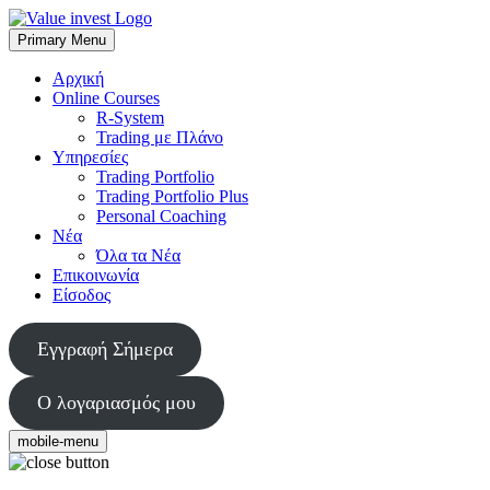
Skip
to
Primary Menu
Value Invest
Μια διαφορετική συμβουλευτική εταιρία
content
Αρχική
Online Courses
R-System
Trading με Πλάνο
Υπηρεσίες
Trading Portfolio
Trading Portfolio Plus
Personal Coaching
Νέα
Όλα τα Νέα
Επικοινωνία
Είσοδος
Εγγραφή Σήμερα
Ο λογαριασμός μου
mobile-menu