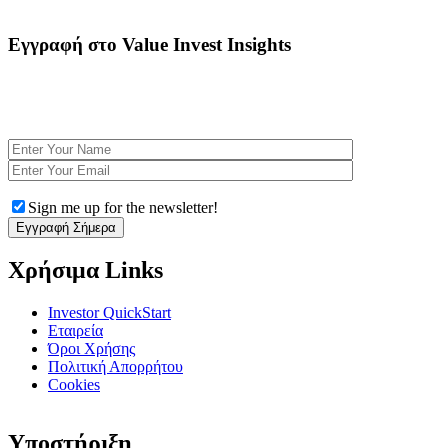
Εγγραφή στο Value Invest Insights
Εγγραφτείτε Δωρεάν στο Newsletter για να λαμβάνετε αποκλειστικές αναλύσεις και να
ενημερώνεστε για τα τελευταία χρηματοοικονομικά νέα. Με κάθε εγγραφή κερδίζετε
πρόσβαση στο eBook
Η Ψυχολογία στις επενδυτικές αποφάσεις
Sign me up for the newsletter!
Χρήσιμα Links
Investor QuickStart
Εταιρεία
Όροι Χρήσης
Πολιτική Απορρήτου
Cookies
Υποστήριξη