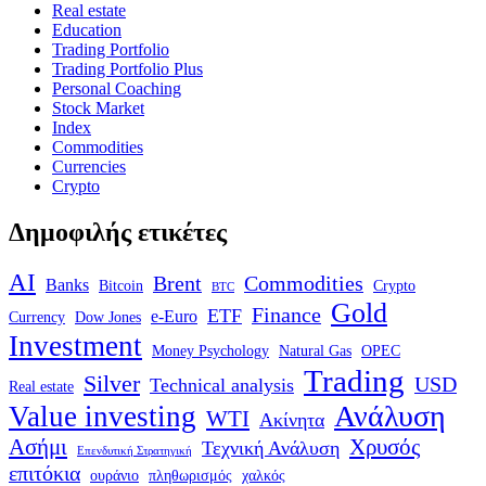
Real estate
Education
Trading Portfolio
Trading Portfolio Plus
Personal Coaching
Stock Market
Index
Commodities
Currencies
Crypto
Δημοφιλής ετικέτες
AI
Brent
Commodities
Banks
Bitcoin
Crypto
BTC
Gold
Finance
ETF
e-Euro
Currency
Dow Jones
Investment
Money Psychology
Natural Gas
OPEC
Trading
Silver
USD
Technical analysis
Real estate
Ανάλυση
Value investing
WTI
Ακίνητα
Ασήμι
Χρυσός
Τεχνική Ανάλυση
Επενδυτική Στρατηγική
επιτόκια
ουράνιο
πληθωρισμός
χαλκός