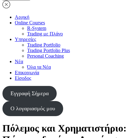
Αρχική
Online Courses
R-System
Trading με Πλάνο
Υπηρεσίες
Trading Portfolio
Trading Portfolio Plus
Personal Coaching
Νέα
Όλα τα Νέα
Επικοινωνία
Είσοδος
Εγγραφή Σήμερα
Ο λογαριασμός μου
Πόλεμος και Χρηματιστήριο: