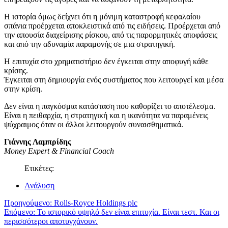
Η ιστορία όμως δείχνει ότι η μόνιμη καταστροφή κεφαλαίου
σπάνια προέρχεται αποκλειστικά από τις ειδήσεις. Προέρχεται από
την απουσία διαχείρισης ρίσκου, από τις παρορμητικές αποφάσεις
και από την αδυναμία παραμονής σε μια στρατηγική.
Η επιτυχία στο χρηματιστήριο δεν έγκειται στην αποφυγή κάθε
κρίσης.
Έγκειται στη δημιουργία ενός συστήματος που λειτουργεί και μέσα
στην κρίση.
Δεν είναι η παγκόσμια κατάσταση που καθορίζει το αποτέλεσμα.
Είναι η πειθαρχία, η στρατηγική και η ικανότητα να παραμένεις
ψύχραιμος όταν οι άλλοι λειτουργούν συναισθηματικά.
Γιάννης Λαμπρίδης
Money Expert & Financial Coach
Ετικέτες:
Ανάλυση
Πλοήγηση
Προηγούμενο:
Rolls-Royce Holdings plc
Επόμενο:
Το ιστορικό υψηλό δεν είναι επιτυχία. Είναι τεστ. Και οι
άρθρων
περισσότεροι αποτυγχάνουν.