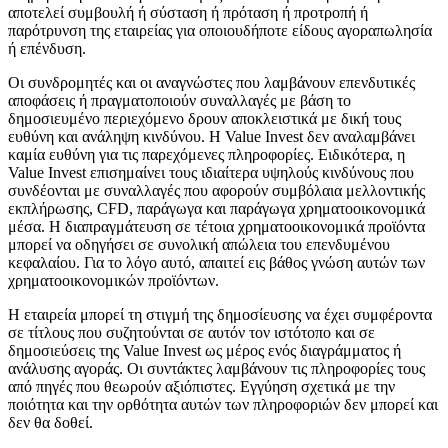
αποτελεί συμβουλή ή σύσταση ή πρόταση ή προτροπή ή
παρότρυνση της εταιρείας για οποιουδήποτε είδους αγοραπωλησία
ή επένδυση.
Οι συνδρομητές και οι αναγνώστες που λαμβάνουν επενδυτικές
αποφάσεις ή πραγματοποιούν συναλλαγές με βάση το
δημοσιευμένο περιεχόμενο δρουν αποκλειστικά με δική τους
ευθύνη και ανάληψη κινδύνου. Η Value Invest δεν αναλαμβάνει
καμία ευθύνη για τις παρεχόμενες πληροφορίες. Ειδικότερα, η
Value Invest επισημαίνει τους ιδιαίτερα υψηλούς κινδύνους που
συνδέονται με συναλλαγές που αφορούν συμβόλαια μελλοντικής
εκπλήρωσης, CFD, παράγωγα και παράγωγα χρηματοοικονομικά
μέσα. Η διαπραγμάτευση σε τέτοια χρηματοοικονομικά προϊόντα
μπορεί να οδηγήσει σε συνολική απώλεια του επενδυμένου
κεφαλαίου. Για το λόγο αυτό, απαιτεί εις βάθος γνώση αυτών των
χρηματοοικονομικών προϊόντων.
Η εταιρεία μπορεί τη στιγμή της δημοσίευσης να έχει συμφέροντα
σε τίτλους που συζητούνται σε αυτόν τον ιστότοπο και σε
δημοσιεύσεις της Value Invest ως μέρος ενός διαγράμματος ή
ανάλυσης αγοράς. Οι συντάκτες λαμβάνουν τις πληροφορίες τους
από πηγές που θεωρούν αξιόπιστες. Εγγύηση σχετικά με την
ποιότητα και την ορθότητα αυτών των πληροφοριών δεν μπορεί και
δεν θα δοθεί.