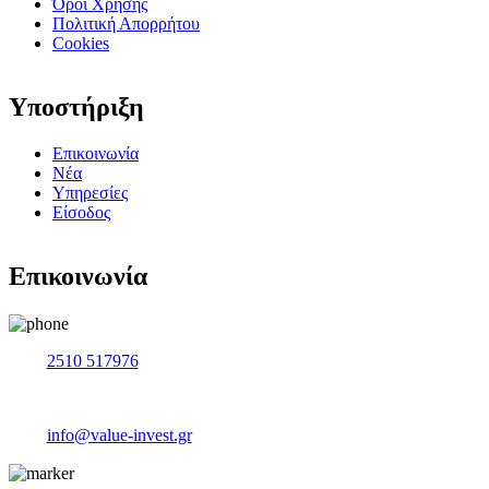
Όροι Χρήσης
a
Πολιτική Απορρήτου
t
Cookies
i
v
e
Υποστήριξη
:
Επικοινωνία
Νέα
Υπηρεσίες
Είσοδος
Επικοινωνία
2510 517976
info@value-invest.gr