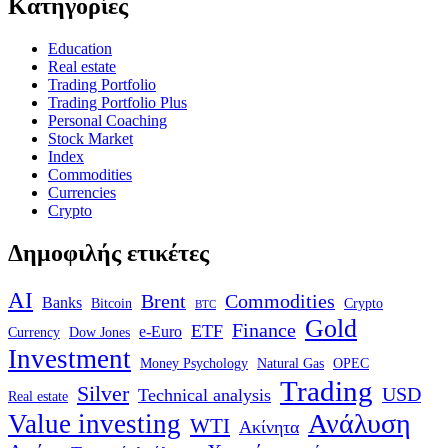
Κατηγορίες
Education
Real estate
Trading Portfolio
Trading Portfolio Plus
Personal Coaching
Stock Market
Index
Commodities
Currencies
Crypto
Δημοφιλής ετικέτες
AI
Brent
Commodities
Banks
Bitcoin
Crypto
BTC
Gold
Finance
ETF
e-Euro
Currency
Dow Jones
Investment
Money Psychology
Natural Gas
OPEC
Trading
Silver
USD
Technical analysis
Real estate
Ανάλυση
Value investing
WTI
Ακίνητα