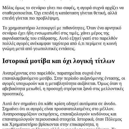
Μόλις όμως το σενάριο γίνει πιο σαφές, η αγορά συχνά αρχίζει να
σταθεροποιείται. Όχι επειδή η κατάσταση γίνεται θετική, αλλά
επειδή γίνεται πιο προβλέψιμη.
Το χρηματιστήριο λειτουργεί με πιθανότητες. Όταν ένα αρνητικό
σενάριο έχει ήδη ενσωματωθεί στις τιμές, χάνει μέρος της
αιφνιδιαστικής του επίδρασης. Αυτό εξηγεί γιατί στο παρελθόν
πολλές αγορές ανέκαμψαν ταχύτερα από ό,τι περίμενε η κοινή
γνώμη μετά από γεωπολιτικές εντάσεις.
Ιστορικά μοτίβα και όχι λογική τίτλων
Ανατρέχοντας στο παρελθόν, παρατηρείται συχνά ένα
επαναλαμβανόμενο μοτίβο. Στην περίοδο αυξανόμενης έντασης, οι
αγορές υποχωρούν και η μεταβλητότητα αυξάνεται. Όμως όταν η
αβεβαιότητα μειωθεί, η προσοχή στρέφεται ξανά στις μελλοντικές
προοπτικές.
Αυτό δεν σημαίνει ότι κάθε κρίση οδηγεί αυτόματα σε άνοδο.
Σημαίνει ότι οι αγορές είναι προσανατολισμένες στο μέλλον.
Αναπροσαρμόζουν εκτιμήσεις, επαναξιολογούν κινδύνους και
επανατιμολογούν περιουσιακά στοιχεία. Ιστορικά, όταν Πόλεμος
και Χρηματιστήριο βρίσκονται στην επικαιρότητα, η