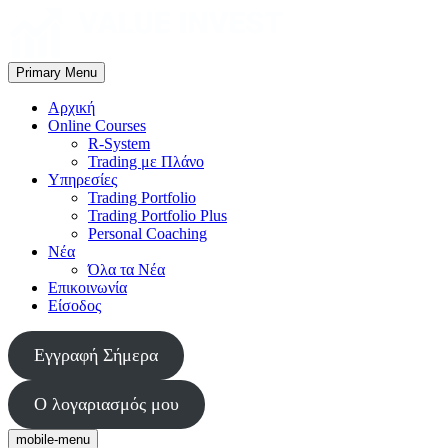
Skip
to
content
Primary Menu
Value Invest
Μια διαφορετική συμβουλευτική εταιρία
Αρχική
Online Courses
R-System
Trading με Πλάνο
Υπηρεσίες
Trading Portfolio
Trading Portfolio Plus
Personal Coaching
Νέα
Όλα τα Νέα
Επικοινωνία
Είσοδος
Εγγραφή Σήμερα
Ο λογαριασμός μου
mobile-menu