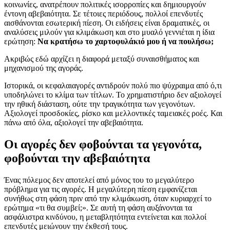
κοινωνίες, ανατρέπουν πολιτικές ισορροπίες και δημιουργούν
έντονη αβεβαιότητα. Σε τέτοιες περιόδους, πολλοί επενδυτές
αισθάνονται εσωτερική πίεση. Οι ειδήσεις είναι δραματικές, οι
αναλύσεις μιλούν για κλιμάκωση και στο μυαλό γεννιέται η ίδια
ερώτηση:
Να κρατήσω το χαρτοφυλάκιό μου ή να πουλήσω;
Ακριβώς εδώ αρχίζει η διαφορά μεταξύ συναισθήματος και
μηχανισμού της αγοράς.
Ιστορικά, οι κεφαλαιαγορές αντιδρούν πολύ πιο ψύχραιμα από ό,τι
υποδηλώνει το κλίμα των τίτλων. Το χρηματιστήριο δεν αξιολογεί
την ηθική διάσταση, ούτε την τραγικότητα των γεγονότων.
Αξιολογεί προσδοκίες, ρίσκο και μελλοντικές ταμειακές ροές. Και
πάνω από όλα, αξιολογεί την αβεβαιότητα.
Οι αγορές δεν φοβούνται τα γεγονότα,
φοβούνται την αβεβαιότητα
Ένας πόλεμος δεν αποτελεί από μόνος του το μεγαλύτερο
πρόβλημα για τις αγορές. Η μεγαλύτερη πίεση εμφανίζεται
συνήθως στη φάση πριν από την κλιμάκωση, όταν κυριαρχεί το
ερώτημα «τι θα συμβεί;». Σε αυτή τη φάση αυξάνονται τα
ασφάλιστρα κινδύνου, η μεταβλητότητα εντείνεται και πολλοί
επενδυτές μειώνουν την έκθεσή τους.