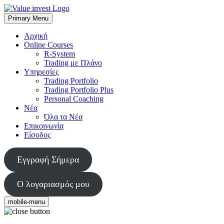
Skip
to
Primary Menu
Value Invest
Μια διαφορετική συμβουλευτική εταιρία
content
Αρχική
Online Courses
R-System
Trading με Πλάνο
Υπηρεσίες
Trading Portfolio
Trading Portfolio Plus
Personal Coaching
Νέα
Όλα τα Νέα
Επικοινωνία
Είσοδος
Εγγραφή Σήμερα
Ο λογαριασμός μου
mobile-menu