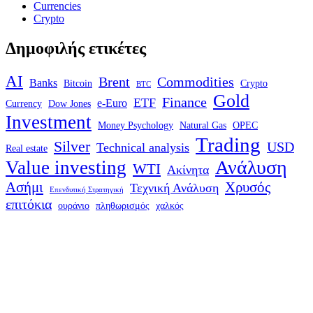
Currencies
Crypto
Δημοφιλής ετικέτες
AI
Brent
Commodities
Banks
Bitcoin
Crypto
BTC
Gold
Finance
ETF
e-Euro
Currency
Dow Jones
Investment
Money Psychology
Natural Gas
OPEC
Trading
Silver
USD
Technical analysis
Real estate
Ανάλυση
Value investing
WTI
Ακίνητα
Ασήμι
Χρυσός
Τεχνική Ανάλυση
Επενδυτική Στρατηγική
επιτόκια
ουράνιο
πληθωρισμός
χαλκός
Δείτε τις υπηρεσίες