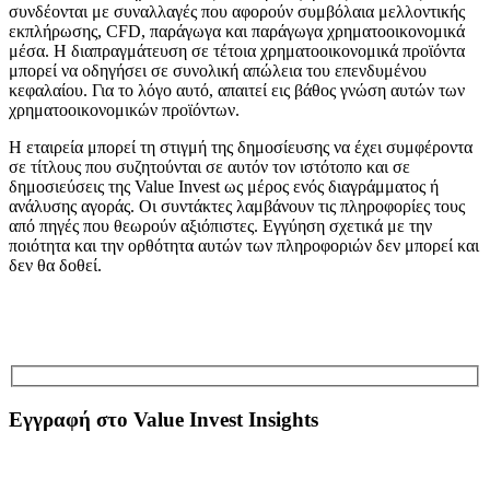
συνδέονται με συναλλαγές που αφορούν συμβόλαια μελλοντικής
εκπλήρωσης, CFD, παράγωγα και παράγωγα χρηματοοικονομικά
μέσα. Η διαπραγμάτευση σε τέτοια χρηματοοικονομικά προϊόντα
μπορεί να οδηγήσει σε συνολική απώλεια του επενδυμένου
κεφαλαίου. Για το λόγο αυτό, απαιτεί εις βάθος γνώση αυτών των
χρηματοοικονομικών προϊόντων.
Η εταιρεία μπορεί τη στιγμή της δημοσίευσης να έχει συμφέροντα
σε τίτλους που συζητούνται σε αυτόν τον ιστότοπο και σε
δημοσιεύσεις της Value Invest ως μέρος ενός διαγράμματος ή
ανάλυσης αγοράς. Οι συντάκτες λαμβάνουν τις πληροφορίες τους
από πηγές που θεωρούν αξιόπιστες. Εγγύηση σχετικά με την
ποιότητα και την ορθότητα αυτών των πληροφοριών δεν μπορεί και
δεν θα δοθεί.
Εγγραφή στο Value Invest Insights
Εγγραφτείτε Δωρεάν στο Newsletter για να λαμβάνετε αποκλειστικές αναλύσεις και να
ενημερώνεστε για τα τελευταία χρηματοοικονομικά νέα. Με κάθε εγγραφή κερδίζετε
πρόσβαση στο eBook