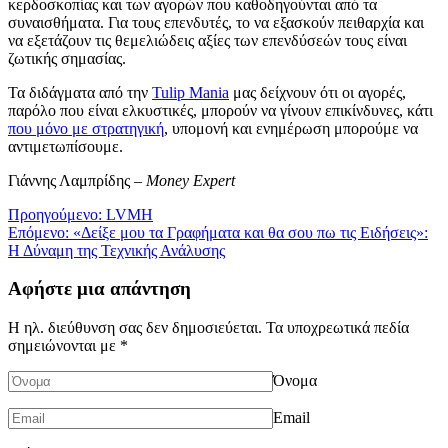
κερδοσκοπίας και των αγορών που καθοδηγούνται από τα
συναισθήματα. Για τους επενδυτές, το να εξασκούν πειθαρχία και
να εξετάζουν τις θεμελιώδεις αξίες των επενδύσεών τους είναι
ζωτικής σημασίας.
Τα διδάγματα από την
Tulip Mania
μας δείχνουν ότι οι αγορές,
παρόλο που είναι ελκυστικές, μπορούν να γίνουν επικίνδυνες, κάτι
που μόνο με στρατηγική
, υπομονή και ενημέρωση μπορούμε να
αντιμετωπίσουμε.
Γιάννης Λαμπρίδης –
Money Expert
Πλοήγηση
Προηγούμενο:
LVMH
Επόμενο:
«Δείξε μου τα Γραφήματα και θα σου πω τις Ειδήσεις»:
άρθρων
Η Δύναμη της Τεχνικής Ανάλυσης
Αφήστε μια απάντηση
Η ηλ. διεύθυνση σας δεν δημοσιεύεται.
Τα υποχρεωτικά πεδία
σημειώνονται με
*
Όνομα
Email