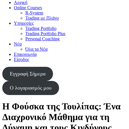
Αρχική
Online Courses
R-System
Trading με Πλάνο
Υπηρεσίες
Trading Portfolio
Trading Portfolio Plus
Personal Coaching
Νέα
Όλα τα Νέα
Επικοινωνία
Είσοδος
Εγγραφή Σήμερα
Ο λογαριασμός μου
Η Φούσκα της Τουλίπας: Ένα
Διαχρονικό Μάθημα για τη
Δύναμη και τους Κινδύνους