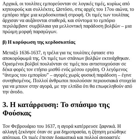
Αρχικά, οι τουλίπες εμπορεύονταν σε λογικές τιμές, κυρίως από
κηπουρούς και συλλέκτες. Ωστόσο, στις αρχές του 17ου αιώνα, το
εμπόριο πήρε μια κερδοσκοπική στροφή. Οι τιμές των τουλίπας
άρχισαν να αυξάνονται σταθερά, και σύντομα το εμπόριο
περιλάμβανε συμβόλαια για μελλοντική παράδοση βολβών – μια
πρώιμη μορφή παραγώγων.
β) Η κορύφωση της κερδοσκοπίας
Μεταξύ 1636-1637, η τρέλα για τις τουλίπες έφτασε στο
αποκορύφωμά της. Οι τιμές των σπάνιων βολβών εκτινάχθηκαν.
Ορισμένοι βολβοί πουλιόνταν σε τιμές που αντιστοιχούσαν σε
δέκα φορές τον ετήσιο μισθό ενός μέσου εργάτη. Ο λεγόμενος
“άνεμος του εμπορίου” – αγορές χωρίς φυσική παράδοση – έγινε
συνηθισμένος. Πολλοί άνθρωποι πουλούσαν περιουσιακά στοιχεία
για να μπουν στην αγορά, με την ελπίδα ότι θα επωφεληθούν από
την άνοδο.
3. Η κατάρρευση: Το σπάσιμο της
Φούσκας
Τον Φεβρουάριο του 1637, η αγορά κατέρρευσε ξαφνικά. Η
αλλαγή ξεκίνησε όταν σε μια δημοπρασία, η ζήτηση μειώθηκε
απότομα. Οι τιμές έπεσαν δραματικά και πολλοί αγοραστές