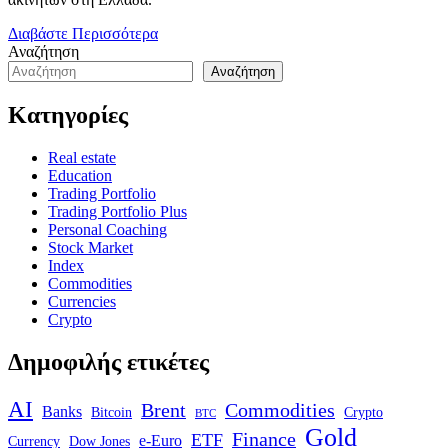
Διαβάστε Περισσότερα
Αναζήτηση
Αναζήτηση
Κατηγορίες
Real estate
Education
Trading Portfolio
Trading Portfolio Plus
Personal Coaching
Stock Market
Index
Commodities
Currencies
Crypto
Δημοφιλής ετικέτες
AI
Brent
Commodities
Banks
Bitcoin
Crypto
BTC
Gold
Finance
ETF
e-Euro
Currency
Dow Jones