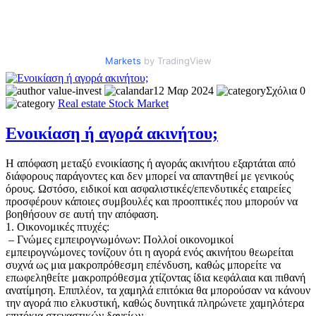
Markets
by TradingView
value-invest
12 Μαρ 2024
Σχόλια 0
Real estate
Stock Market
Ενοικίαση ή αγορά ακινήτου;
Η απόφαση μεταξύ ενοικίασης ή αγοράς ακινήτου εξαρτάται από
διάφορους παράγοντες και δεν μπορεί να απαντηθεί με γενικούς
όρους. Ωστόσο, ειδικοί και ασφαλιστικές/επενδυτικές εταιρείες
προσφέρουν κάποιες συμβουλές και προοπτικές που μπορούν να
βοηθήσουν σε αυτή την απόφαση.
1. Οικονομικές πτυχές:
– Γνώμες εμπειρογνωμόνων: Πολλοί οικονομικοί
εμπειρογνώμονες τονίζουν ότι η αγορά ενός ακινήτου θεωρείται
συχνά ως μια μακροπρόθεσμη επένδυση, καθώς μπορείτε να
επωφεληθείτε μακροπρόθεσμα χτίζοντας ίδια κεφάλαια και πιθανή
ανατίμηση. Επιπλέον, τα χαμηλά επιτόκια θα μπορούσαν να κάνουν
την αγορά πιο ελκυστική, καθώς δυνητικά πληρώνετε χαμηλότερα
επιτόκια στεγαστικών δανείων.