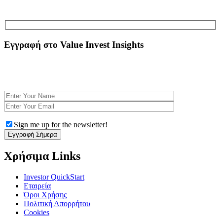
Εγγραφή στο Value Invest Insights
Εγγραφτείτε Δωρεάν στο Newsletter για να λαμβάνετε αποκλειστικές αναλύσεις και να
ενημερώνεστε για τα τελευταία χρηματοοικονομικά νέα. Με κάθε εγγραφή κερδίζετε
πρόσβαση στο eBook
Η Ψυχολογία στις επενδυτικές αποφάσεις
Sign me up for the newsletter!
Χρήσιμα Links
Investor QuickStart
Εταιρεία
Όροι Χρήσης
Πολιτική Απορρήτου
Cookies