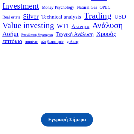
Investment
Money Psychology
Natural Gas
OPEC
Trading
Silver
USD
Technical analysis
Real estate
Ανάλυση
Value investing
WTI
Ακίνητα
Ασήμι
Χρυσός
Τεχνική Ανάλυση
Επενδυτική Στρατηγική
επιτόκια
ουράνιο
πληθωρισμός
χαλκός
Δείτε τις υπηρεσίες
μας
Εγγραφή Σήμερα