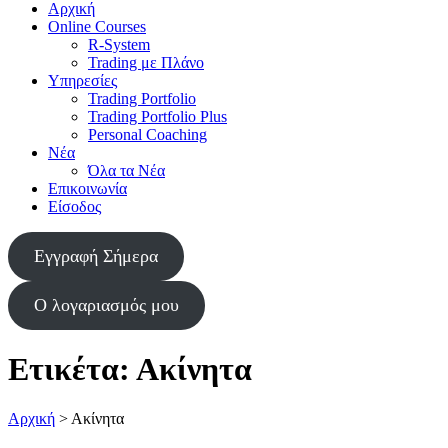
Αρχική
Online Courses
R-System
Trading με Πλάνο
Υπηρεσίες
Trading Portfolio
Trading Portfolio Plus
Personal Coaching
Νέα
Όλα τα Νέα
Επικοινωνία
Είσοδος
Εγγραφή Σήμερα
Ο λογαριασμός μου
Ετικέτα:
Ακίνητα
Αρχική
>
Ακίνητα