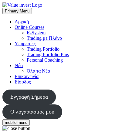
Skip
to
Primary Menu
Value Invest
Μια διαφορετική συμβουλευτική εταιρία
content
Αρχική
Online Courses
R-System
Trading με Πλάνο
Υπηρεσίες
Trading Portfolio
Trading Portfolio Plus
Personal Coaching
Νέα
Όλα τα Νέα
Επικοινωνία
Είσοδος
Εγγραφή Σήμερα
Ο λογαριασμός μου
mobile-menu